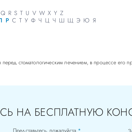
Q
R
S
T
U
V
W
X
Y
Z
П
Р
С
Т
У
Ф
Ч
Ц
Ч
Ш
Щ
Э
Ю
Я
м перед стоматологическим лечением, в процессе его п
СЬ НА БЕСПЛАТНУЮ КОН
Представьтесь, пожалуйста
*
З