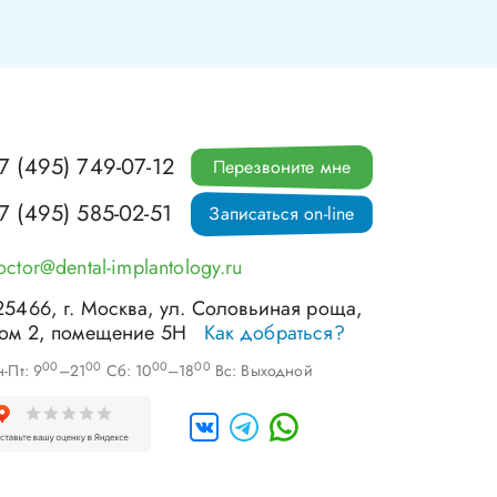
7 (495) 749-07-12
Перезвоните мне
7 (495) 585-02-51
Записаться on-line
octor@dental-implantology.ru
25466
, г.
Москва
,
ул. Соловьиная роща,
ом 2, помещение 5Н
Как добраться?
00
00
00
00
-Пт: 9
–21
Сб: 10
–18
Вс: Выходной