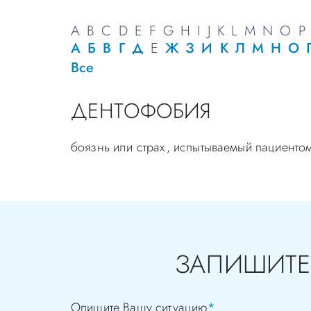
A
B
C
D
E
F
G
H
I
J
K
L
M
N
O
P
А
Б
В
Г
Д
Е
Ж
З
И
К
Л
М
Н
О
Все
ДЕНТОФОБИЯ
боязнь или страх, испытываемый пациенто
ЗАПИШИТЕ
Опишите Вашу ситуацию
*