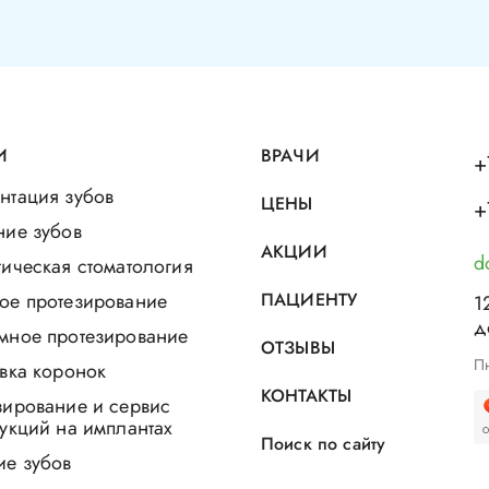
И
ВРАЧИ
+
нтация зубов
ЦЕНЫ
+
ние зубов
АКЦИИ
d
ическая стоматология
ое протезирование
ПАЦИЕНТУ
1
д
мное протезирование
ОТЗЫВЫ
Пн
вка коронок
КОНТАКТЫ
зирование и сервис
укций на имплантах
Поиск по сайту
ие зубов