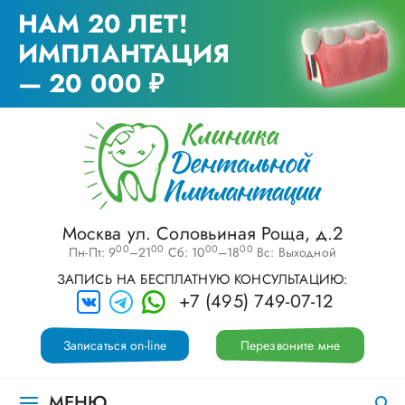
НАМ 20 ЛЕТ!
ИМПЛАНТАЦИЯ
— 20 000 ₽
Москва ул. Соловьиная Роща, д.2
00
00
00
00
Пн-Пт: 9
–21
Сб: 10
–18
Вс: Выходной
ЗАПИСЬ НА БЕСПЛАТНУЮ КОНСУЛЬТАЦИЮ:
+7 (495) 749-07-12
Записаться on-line
Перезвоните мне
МЕНЮ