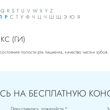
Q
R
S
T
U
V
W
X
Y
Z
П
Р
С
Т
У
Ф
Ч
Ц
Ч
Ш
Щ
Э
Ю
Я
С (ГИ)
остояние полости рта пациента, качество чистки зубов.
СЬ НА БЕСПЛАТНУЮ КОН
Представьтесь, пожалуйста
*
З