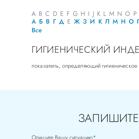
A
B
C
D
E
F
G
H
I
J
K
L
M
N
O
P
А
Б
В
Г
Д
Е
Ж
З
И
К
Л
М
Н
О
Все
ГИГИЕНИЧЕСКИЙ ИНДЕК
показатель, определяющий гигиеническое с
ЗАПИШИТЕ
Опишите Вашу ситуацию
*