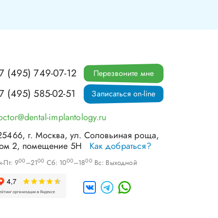
7 (495) 749-07-12
Перезвоните мне
7 (495) 585-02-51
Записаться on-line
octor@dental-implantology.ru
25466
, г.
Москва
,
ул. Соловьиная роща,
ом 2, помещение 5Н
Как добраться?
00
00
00
00
-Пт: 9
–21
Сб: 10
–18
Вс: Выходной