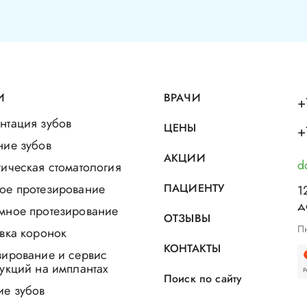
И
ВРАЧИ
+
нтация зубов
ЦЕНЫ
+
ние зубов
АКЦИИ
d
ическая стоматология
ое протезирование
ПАЦИЕНТУ
1
д
мное протезирование
ОТЗЫВЫ
Пн
вка коронок
КОНТАКТЫ
зирование и сервис
укций на имплантах
Поиск по сайту
ие зубов