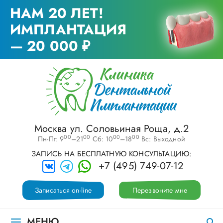
НАМ 20 ЛЕТ!
ИМПЛАНТАЦИЯ
— 20 000 ₽
Москва ул. Соловьиная Роща, д.2
00
00
00
00
Пн-Пт: 9
–21
Сб: 10
–18
Вс: Выходной
ЗАПИСЬ НА БЕСПЛАТНУЮ КОНСУЛЬТАЦИЮ:
+7 (495) 749-07-12
Записаться on-line
Перезвоните мне
МЕНЮ