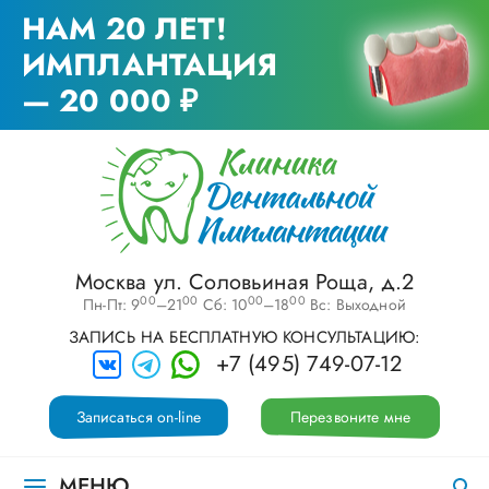
НАМ 20 ЛЕТ!
ИМПЛАНТАЦИЯ
— 20 000 ₽
Москва ул. Соловьиная Роща, д.2
00
00
00
00
Пн-Пт: 9
–21
Сб: 10
–18
Вс: Выходной
ЗАПИСЬ НА БЕСПЛАТНУЮ КОНСУЛЬТАЦИЮ:
+7 (495) 749-07-12
Записаться on-line
Перезвоните мне
МЕНЮ