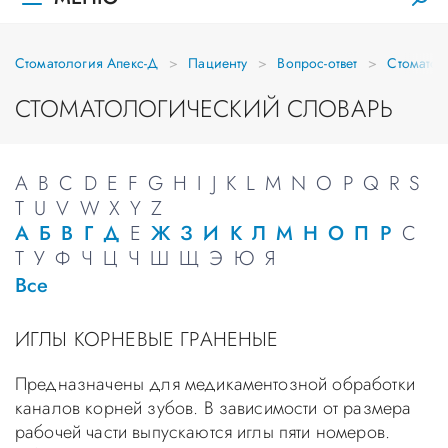
Стоматология Апекс-Д
Пациенту
Вопрос-ответ
Стоматол
СТОМАТОЛОГИЧЕСКИЙ СЛОВАРЬ
A
B
C
D
E
F
G
H
I
J
K
L
M
N
O
P
Q
R
S
T
U
V
W
X
Y
Z
А
Б
В
Г
Д
Е
Ж
З
И
К
Л
М
Н
О
П
Р
С
Т
У
Ф
Ч
Ц
Ч
Ш
Щ
Э
Ю
Я
Все
ИГЛЫ КОРНЕВЫЕ ГРАНЕНЫЕ
Предназначены для медикаментозной обработки
каналов корней зубов. В зависимости от размера
рабочей части выпускаются иглы пяти номеров.