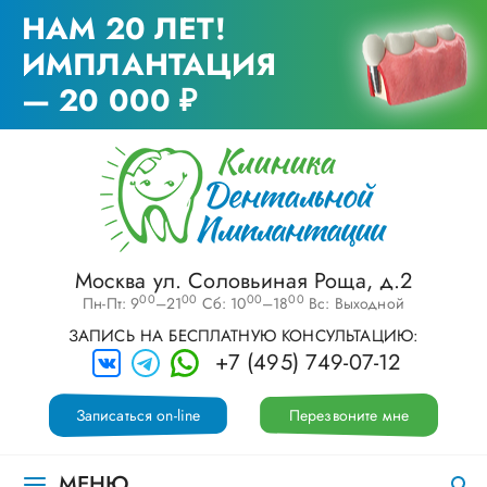
НАМ 20 ЛЕТ!
ИМПЛАНТАЦИЯ
— 20 000 ₽
Москва ул. Соловьиная Роща, д.2
00
00
00
00
Пн-Пт: 9
–21
Сб: 10
–18
Вс: Выходной
ЗАПИСЬ НА БЕСПЛАТНУЮ КОНСУЛЬТАЦИЮ:
+7 (495) 749-07-12
Записаться on-line
Перезвоните мне
МЕНЮ