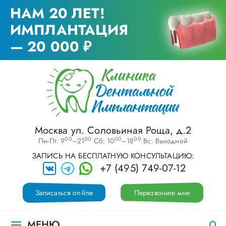
НАМ 20 ЛЕТ!
ИМПЛАНТАЦИЯ
— 20 000 ₽
Москва ул. Соловьиная Роща, д.2
00
00
00
00
Пн-Пт: 9
–21
Сб: 10
–18
Вс: Выходной
ЗАПИСЬ НА БЕСПЛАТНУЮ КОНСУЛЬТАЦИЮ:
+7 (495) 749-07-12
Записаться on-line
Перезвоните мне
МЕНЮ