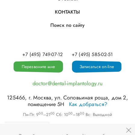
КОНТАКТЫ
Поиск по сайту
+7 (495) 749-07-12
+7 (495) 585-02-51
Перезвоните мне
Записаться on-line
doctor@dental-implantology.ru
125466
, г.
Москва
,
ул. Соловьиная роща, дом 2,
помещение 5Н
Как добраться?
00
00
00
00
Пн-Пт: 9
–21
Сб: 10
–18
Вс: Выходной