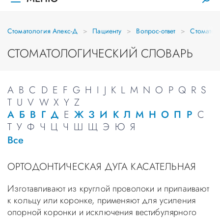
Стоматология Апекс-Д
Пациенту
Вопрос-ответ
Стоматол
СТОМАТОЛОГИЧЕСКИЙ СЛОВАРЬ
A
B
C
D
E
F
G
H
I
J
K
L
M
N
O
P
Q
R
S
T
U
V
W
X
Y
Z
А
Б
В
Г
Д
Е
Ж
З
И
К
Л
М
Н
О
П
Р
С
Т
У
Ф
Ч
Ц
Ч
Ш
Щ
Э
Ю
Я
Все
ОРТОДОНТИЧЕСКАЯ ДУГА КАСАТЕЛЬНАЯ
Изготавливают из круглой проволоки и припаивают
к кольцу или коронке, применяют для усиления
опорной коронки и исключения вестибулярного