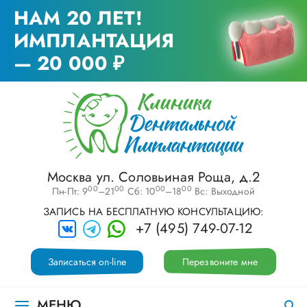
НАМ 20 ЛЕТ!
ИМПЛАНТАЦИЯ
— 20 000 ₽
Москва ул. Соловьиная Роща, д.2
00
00
00
00
Пн-Пт: 9
–21
Сб: 10
–18
Вс: Выходной
ЗАПИСЬ НА БЕСПЛАТНУЮ КОНСУЛЬТАЦИЮ:
+7 (495) 749-07-12
Записаться on-line
Перезвоните мне
МЕНЮ