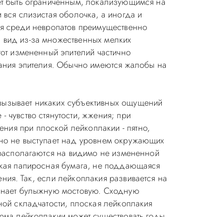
жет быть ограниченным, локализующимся на
 вся слизистая оболочка, а иногда и
ся среди невропатов преимущественно
 вид из-за множественных мелких
тот измененный эпителий частично
вания эпителия. Обычно имеются жалобы на
 вызывает никаких субъективных ощущений
 чувство стянутости, жжения; при
ния при плоской лейкоплакии - пятно,
тно не выступает над уровнем окружающих
а располагаются на видимо не измененной
нкая папиросная бумага, не поддающаяся
ия. Так, если лейкоплакия развивается на
минает булыжную мостовую. Сходную
ной складчатости, плоская лейкоплакия
рма лейкоплакии может существовать годы,