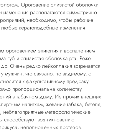
тологом. Ороговение слизистой оболочки
Эти изменения располагаются симметрично
роприятий, необходимо, чтобы рабочие
как любые кератоподобные изменения
м ороговением эпителия и воспалением
а губ и слизистая оболочка рта. Реже
 др. Очень редко лейкоплакия встречается
у мужчин, что связано, по-видимому, с
тносится к факультативному предраку.
 прямо пропорциональна количеству
ений в табачном дыму. Из прочих внешних
пиртным напиткам, жевание табака, бетеля,
а), неблагоприятные метеорологические
мы способствуют возникновению
 прикуса, неполноценных протезов.