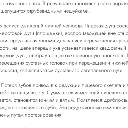
сосочкового слоя. В результате становится резко выра
, шелушится отрубевидными чешуйками.
записи движений нижней челюсти. Лицевая дуга состо
неротовой дуги (площадки), воспроизводящей вне рта 
ами, предназначенными для записи перемещения сустав
сти, на щеке впереди уха устанавливается квадратный л
лицевой дуге, отображающей окклюзионную плоскость.
еремещения суставных головок при перемещении нижней
кости, является углом суставного сагиттального пути.
. Потеря зубов приводит к редукции лицевого скелета и
аботки пищи во рту. Сумма всех изменений лицевого с
ается, становится тонким и вялым. Появляется дряблост
ам, потерявшим все зубы. Эти редукционные изменения,
анены путем протезирования.