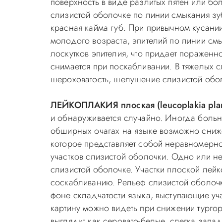
поверхность в виде разлитых пятен или б
слизистой оболочке по линии смыкания зуб
красная кайма губ. При привычном кусани
молодого возраста, эпителий по линии см
лоскутков эпителия, что придает пораженн
снимается при поскабливании. В тяжелых 
шероховатость, шелушение слизистой обол
ЛЕЙКОПЛАКИЯ плоская (leucoplakia pla
и обнаруживается случайно. Иногда больны
обширных очагах на языке возможно сниже
которое представляет собой неравномерно
участков слизистой оболочки. Одно или не
слизистой оболочке. Участки плоской лей
соскабливанию. Рельеф слизистой оболочки
фоне складчатости языка, выступающие уч
картину можно видеть при снижении тургор
выглядит как серовато-белые, слегка запа