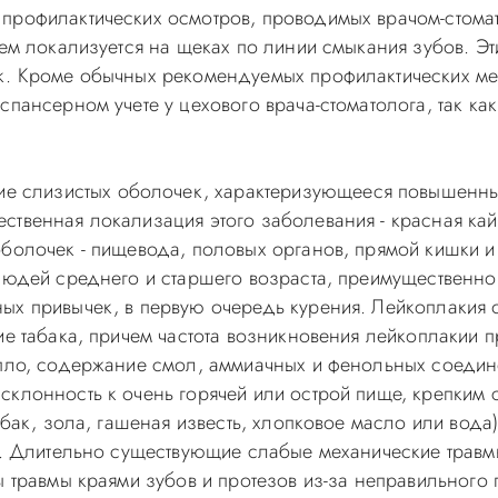
 профилактических осмотров, проводимых врачом-стома
шем локализуется на щеках по линии смыкания зубов. 
ек. Кроме обычных рекомендуемых профилактических ме
испансерном учете у цехового врача-стоматолога, так 
ие слизистых оболочек, характеризующееся повышенны
твенная локализация этого заболевания - красная кайм
оболочек - пищевода, половых органов, прямой кишки и
людей среднего и старшего возраста, преимущественно 
ых привычек, в первую очередь курения. Лейкоплакия о
ие табака, причем частота возникновения лейкоплакии
епло, содержание смол, аммиачных и фенольных соедин
клонность к очень горячей или острой пище, крепким с
табак, зола, гашеная известь, хлопковое масло или вод
я). Длительно существующие слабые механические трав
ы травмы краями зубов и протезов из-за неправильного