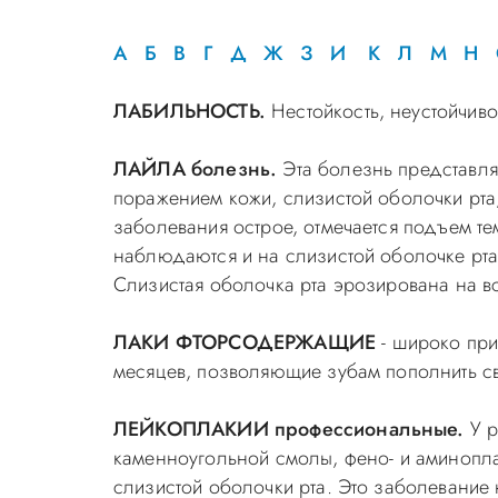
А
Б
В
Г
Д
Ж
З
И
К
Л
М
Н
ЛАБИЛЬНОСТЬ.
Нестойкость, неустойчиво
ЛАЙЛА болезнь.
Эта болезнь представл
поражением кожи, слизистой оболочки рта
заболевания острое, отмечается подъем т
наблюдаются и на слизистой оболочке рта.
Слизистая оболочка рта эрозирована на вс
ЛАКИ ФТОРСОДЕРЖАЩИЕ
- широко при
месяцев, позволяющие зубам пополнить с
ЛЕЙКОПЛАКИИ профессиональные.
У 
каменноугольной смолы, фено- и аминопла
слизистой оболочки рта. Это заболевание