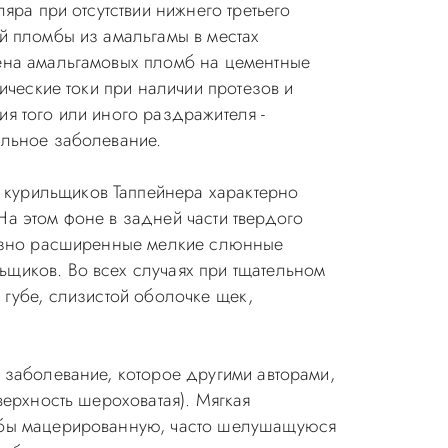
яра при отсутствии нижнего третьего
й пломбы из амальгамы в местах
мена амальгамовых пломб на цементные
ические токи при наличии протезов и
я того или иного раздражителя -
альное заболевание.
 курильщиков Таппейнера характерно
а этом фоне в задней части твердого
бразно расширенные мелкие слюнные
щиков. Во всех случаях при тщательном
 губе, слизистой оболочке щек,
 заболевание, которое другими авторами,
верхность шероховатая). Мягкая
к бы мацерированную, часто шелушащуюся