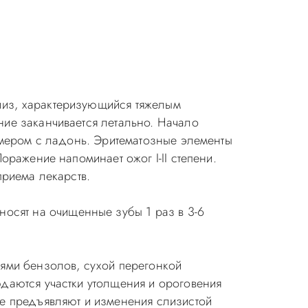
лиз, характеризующийся тяжелым
ие заканчивается летально. Начало
змером с ладонь. Эритематозные элементы
ражение напоминает ожог I-II степени.
приема лекарств.
носят на очищенные зубы 1 раз в 3-6
иями бензолов, сухой перегонкой
даются участки утолщения и ороговения
е предъявляют и изменения слизистой