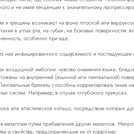
ьного и не имея тенденции к значительному прогрессир
и и трещины возникают на фоне плоской или веррукоз
акии в углах рта, на губах, на боковых поверхностях я
ненность, особенно при еде.
з них инфицированного содержимого и последующее 
к воздушной эмболии: чувство онемения языка, бледно
ложены на внутренней (язычной или лингвальной) повер
Лингвальные брекеты способны корректировать такие н
х систем. Например, в случае «глубокого прикуса».
ока или эластическое кольцо, посредством которых дуг
в металлам путем прибавления других металлов. Метал
ва и свойства, предохраняющие их от коррозии.