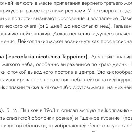
жней челюсти в месте прилегания верхнего третьего мол
 прикусе и травме верхними резцами. У некоторых люде
чные полости) вызывают ороговение и воспаление. За
ического очага (от 2 дней до нескольких нед). Гальван
азвитию лейкоплакии. Доказательство ведущего значени
анения. Лейкоплакия может возникнуть как профессион
eucoplakia nicoti-nica Tappeiner)
. Для лейкоплакии
и мягкого неба, особенно выраженное по краю десны. Н
ки с точкой выводного протока в центре. Это кистоо
ть изолированное поражение неба лейкоплакией куриль
йкоплакии также в каком-либо другом месте: на нижней
).
Б. М. Пашков в 1963 г. описал мягкую лейкоплакию -
ть слизистой оболочки ровная) и "щечное кусание" (по
 слизистой оболочки, приобретающей белесоватую, ка