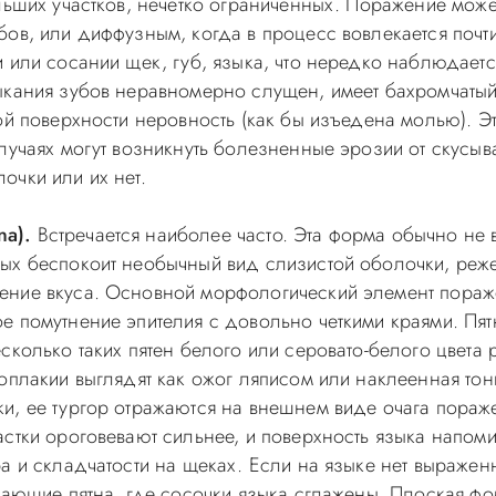
ольших участков, нечетко ограниченных. Поражение мо
ов, или диффузным, когда в процесс вовлекается почти
и или сосании щек, губ, языка, что нередко наблюдает
ыкания зубов неравномерно слущен, имеет бахромчатый
ой поверхности неровность (как бы изъедена молью). Э
случаях могут возникнуть болезненные эрозии от скусы
очки или их нет.
na).
Встречается наиболее часто. Эта форма обычно не
х беспокоит необычный вид слизистой оболочки, реже -
ние вкуса. Основной морфологический элемент пораже
е помутнение эпителия с довольно четкими краями. Пя
сколько таких пятен белого или серовато-белого цвет
коплакии выглядят как ожог ляписом или наклеенная то
, ее тургор отражаются на внешнем виде очага поражен
астки ороговевают сильнее, и поверхность языка напо
а и складчатости на щеках. Если на языке нет выражен
дающие пятна, где сосочки языка сглажены. Плоская фо