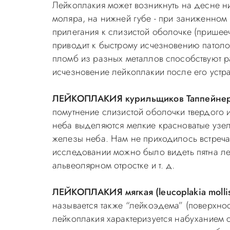
Лейкоплакия может возникнуть на десне ни
моляра, на нижней губе - при заниженном
прилегания к слизистой оболочке (пришее
приводит к быстрому исчезновению патолог
пломб из разных металлов способствуют р
исчезновение лейкоплакии после его устр
ЛЕЙКОПЛАКИЯ курильщиков Таппейнера (l
помутнение слизистой оболочки твердого 
неба выделяются мелкие красноватые узел
железы неба. Нам не приходилось встреча
исследовании можно было видеть пятна ле
альвеолярном отростке и т. д.
ЛЕЙКОПЛАКИЯ мягкая (leucoplakia mollis
называется также “лейкоэдема” (поверхнос
лейкоплакия характеризуется набуханием