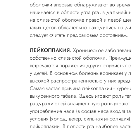
оболочки впервые обнаруживают во время
начинается в области угла рта, в дальней
на слизистой оболочке правой и левой щ
таких цехов обязательно находились на д
следует считать предраковым состоянием.
ЛЕЙКОПЛАКИЯ.
Хроническое заболеван
собственно слизистой оболочки. Преимущес
встречаются поражения других слизистых 
у детей. В основном болезнь возникает у 
высокой распространенностью у них вредн
Самая частая причина лейкоплакии - курен
выкуренного табака. Здесь играют роль т
раздражителей значительную роль играют с
употребление наса (в состав наса входят 
условия (холод, ветер, сильная инсоляци
лейкоплакии. В полости рта наиболее част