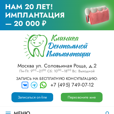
НАМ 20 ЛЕТ!
ИМПЛАНТАЦИЯ
— 20 000 ₽
Москва ул. Соловьиная Роща, д.2
00
00
00
00
Пн-Пт: 9
–21
Сб: 10
–18
Вс: Выходной
ЗАПИСЬ НА БЕСПЛАТНУЮ КОНСУЛЬТАЦИЮ:
+7 (495) 749-07-12
Записаться on-line
Перезвоните мне
МЕНЮ