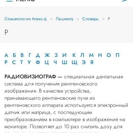
Стоматология Апекс-Д
Пациенту
Словарь
Р
Р
А
Б
В
Г
Д
Ж
З
И
К
Л
М
Н
О
П
Р
С
Т
У
Ф
Ц
Ч
Ш
Щ
Э
Я
РАДИОВИЗИОГРАФ —
специальная дентальная
система для получения рентгеновского
изображения. В качестве устройства,
принимающего рентгеновские лучи из
рентгеновского аппарата используется электронный
датчик или матрица, с последующим
преобразованием в компьютере в изображение на
мониторе. Позволяет до 10 раз снизить дозу для