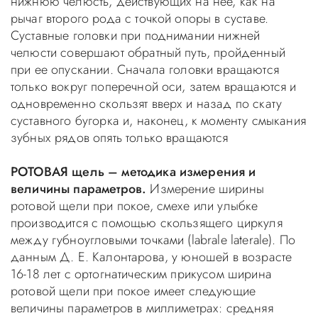
нижнюю челюсть, действующих на нее, как на
рычаг второго рода с точкой опоры в суставе.
Суставные головки при поднимании нижней
челюсти совершают обратный путь, пройденный
при ее опускании. Сначала головки вращаются
только вокруг поперечной оси, затем вращаются и
одновременно скользят вверх и назад по скату
суставного бугорка и, наконец, к моменту смыкания
зубных рядов опять только вращаются
РОТОВАЯ щель – методика измерения и
величины параметров.
Измерение ширины
ротовой щели при покое, смехе или улыбке
производится с помощью скользящего циркуля
между губноугловыми точками (labrale laterale). По
данным Д. Е. Калонтарова, у юношей в возрасте
16-18 лет с ортогнатическим прикусом ширина
ротовой щели при покое имеет следующие
величины параметров в миллиметрах: средняя